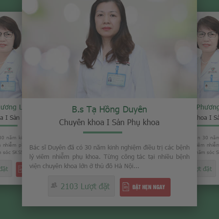
hương Loan
B.s Phươn
B.s Tạ Hồng Duyên
a I Sản Phụ khoa
Chuyên khoa I S
Chuyên khoa I Sản Phụ khoa
30 năm kinh nghiệm trong việc
Bác sĩ Loan đã có gần 30 năm
êm nhiễm phụ khoa. Từng là Phó
điều trị các bệnh lý viêm nhi
Bác sĩ Duyên đã có 30 năm kinh nghiệm điều trị các bệnh
sóc SKSS tỉnh Thái Bình...
giám đốc Trung tâm chăm sóc SK
lý viêm nhiễm phụ khoa. Từng công tác tại nhiều bệnh
viện chuyên khoa lớn ở thủ đô Hà Nội...
đặt
2008 Lượt đặt
ĐẶT HẸN NGAY
2103 Lượt đặt
ĐẶT HẸN NGAY