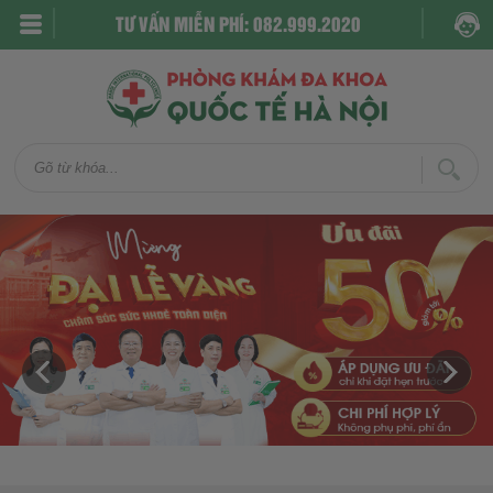
TƯ VẤN MIỄN PHÍ: 082.999.2020