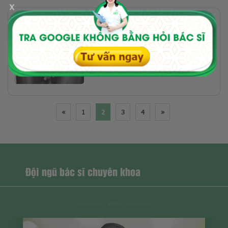
x
BỆNH ĐƯỜNG TIẾT NIỆU
Buồn tiểu nhiều lần: Vì đâu nên
nỗi? Điều trị ở đâu?
«
1
2
3
4
»
Đội ngũ bác sĩ chuyên khoa