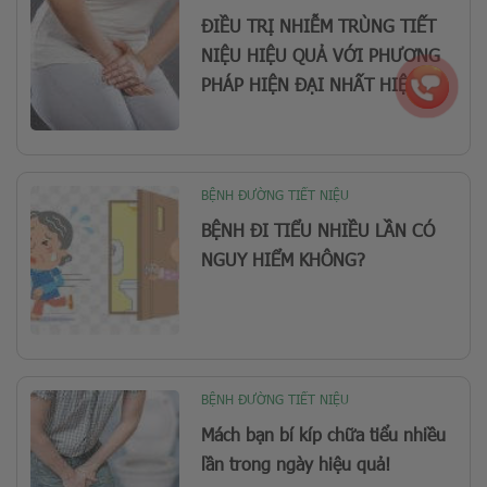
ĐIỀU TRỊ NHIỄM TRÙNG TIẾT
NIỆU HIỆU QUẢ VỚI PHƯƠNG
PHÁP HIỆN ĐẠI NHẤT HIỆN...
BỆNH ĐƯỜNG TIẾT NIỆU
BỆNH ĐI TIỂU NHIỀU LẦN CÓ
NGUY HIỂM KHÔNG?
BỆNH ĐƯỜNG TIẾT NIỆU
Mách bạn bí kíp chữa tiểu nhiều
lần trong ngày hiệu quả!