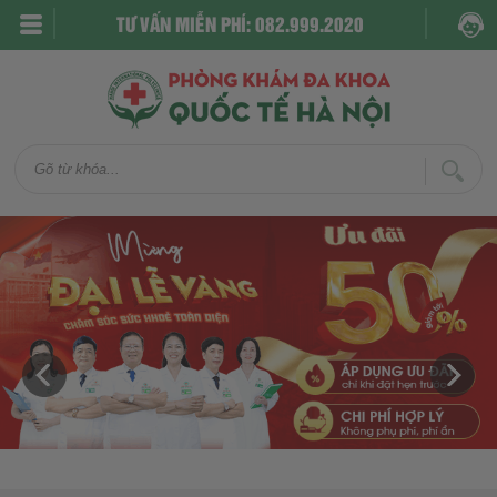
TƯ VẤN MIỄN PHÍ: 082.999.2020