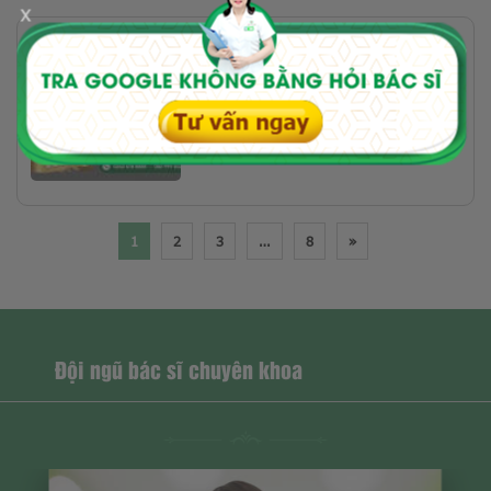
x
PHỤ KHOA
Gói khám viêm nhiễm phụ khoa
299k (giá gốc 1 triệu)-ÁP DỤNG
CHO 50 BỆNH...
1
2
3
…
8
»
Đội ngũ bác sĩ chuyên khoa