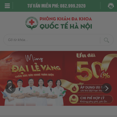
TƯ VẤN MIỄN PHÍ: 082.999.2020