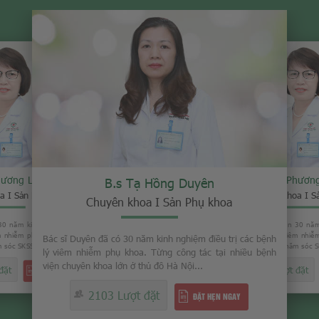
hương Loan
B.s Phươn
B.s Tạ Hồng Duyên
a I Sản Phụ khoa
Chuyên khoa I S
Chuyên khoa I Sản Phụ khoa
30 năm kinh nghiệm trong việc
Bác sĩ Loan đã có gần 30 năm
êm nhiễm phụ khoa. Từng là Phó
điều trị các bệnh lý viêm nhi
Bác sĩ Duyên đã có 30 năm kinh nghiệm điều trị các bệnh
sóc SKSS tỉnh Thái Bình...
giám đốc Trung tâm chăm sóc SK
lý viêm nhiễm phụ khoa. Từng công tác tại nhiều bệnh
viện chuyên khoa lớn ở thủ đô Hà Nội...
đặt
2008 Lượt đặt
ĐẶT HẸN NGAY
2103 Lượt đặt
ĐẶT HẸN NGAY