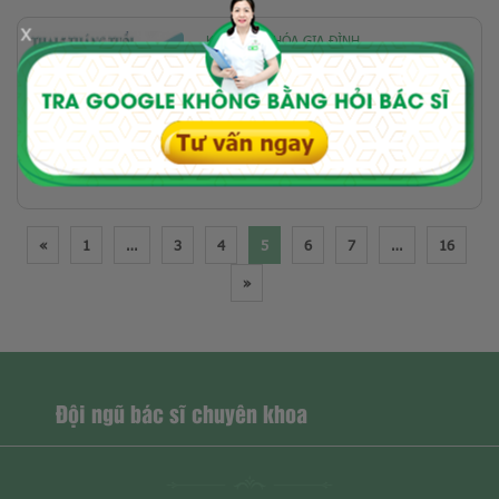
x
KẾ HOẠCH HÓA GIA ĐÌNH
CHI PHÍ PHÁ THAI 3 THÁNG
TUỔI AN TOÀN TẠI HÀ NỘI
«
1
…
3
4
5
6
7
…
16
»
Đội ngũ bác sĩ chuyên khoa