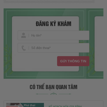
ĐĂNG KÝ KHÁM
GỬI THÔNG TIN
CÓ THỂ BẠN QUAN TÂM
KẾ HOẠCH HÓA GIA ĐÌNH