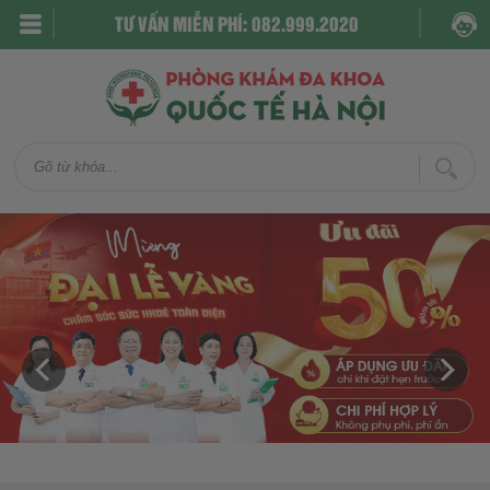
TƯ VẤN MIỄN PHÍ: 082.999.2020