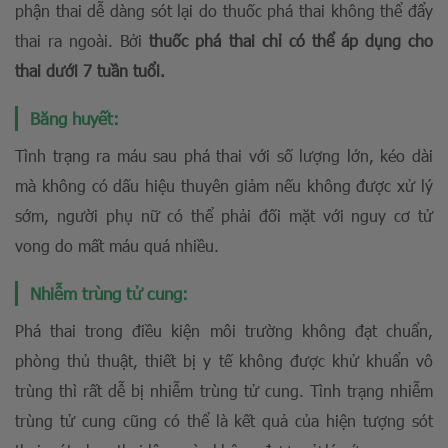
phận thai dễ dàng sót lại do thuốc phá thai không thể đẩy
thai ra ngoài. Bởi
thuốc phá thai chỉ có thể áp dụng cho
thai dưới 7 tuần tuổi.
Băng huyết:
Tình trạng ra máu sau phá thai với số lượng lớn, kéo dài
mà không có dấu hiệu thuyên giảm nếu không được xử lý
sớm, người phụ nữ có thể phải đối mặt với nguy cơ tử
vong do mất máu quá nhiều.
Nhiễm trùng tử cung:
Phá thai trong điều kiện môi trường không đạt chuẩn,
phòng thủ thuật, thiết bị y tế không được khử khuẩn vô
trùng thì rất dễ bị nhiễm trùng tử cung. Tình trạng nhiễm
trùng tử cung cũng có thể là kết quả của hiện tượng sót