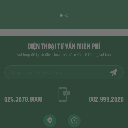
ĐIỆN THOẠI TƯ VẤN MIỄN PHÍ
Vui lòng để lại số điện thoại, bác sĩ tư vấn sẽ liên hệ với bạn
024.3678.8888
082.999.2020