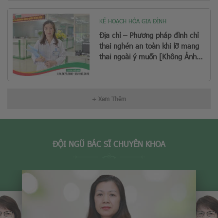
KẾ HOẠCH HÓA GIA ĐÌNH
Địa chỉ – Phương pháp đình chỉ
thai nghén an toàn khi lỡ mang
thai ngoài ý muốn [Không Ảnh
Hưởng Sinh Con Sau Này]
+ Xem Thêm
ĐỘI NGŨ BÁC SĨ CHUYÊN KHOA