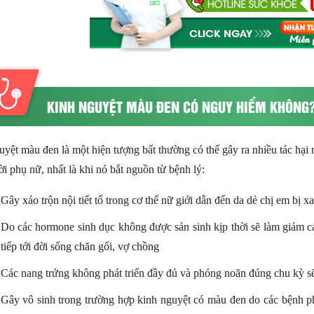
KINH NGUYỆT MÀU ĐEN CÓ NGUY HIỂM KHÔNG
yệt màu đen là một hiện tượng bất thường có thể gây ra nhiều tác hại
i phụ nữ, nhất là khi nó bắt nguồn từ bệnh lý:
Gây xáo trộn nội tiết tố trong cơ thể nữ giới dẫn đến da dẻ chị em bị 
Do các hormone sinh dục không được sản sinh kịp thời sẽ làm giảm 
tiếp tới đời sống chăn gối, vợ chồng
Các nang trứng không phát triển đầy đủ và phóng noãn đúng chu kỳ sẽ 
Gây vô sinh trong trường hợp kinh nguyệt có màu đen do các bệnh p