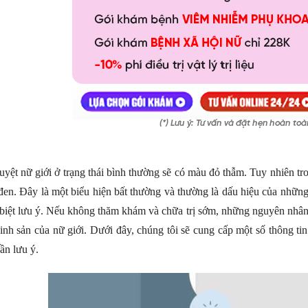
yệt nữ giới ở trạng thái bình thường sẽ có màu đỏ thẫm. Tuy nhiên tr
đen. Đây là một biểu hiện bất thường và thường là dấu hiệu của nhữn
 biệt lưu ý. Nếu không thăm khám và chữa trị sớm, những nguyên nhâ
inh sản của nữ giới. Dưới đây, chúng tôi sẽ cung cấp một số thông t
ần lưu ý.