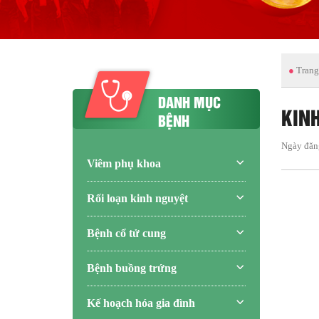
●
Trang
DANH MỤC
KIN
BỆNH
Ngày đăn
Viêm phụ khoa
Rối loạn kinh nguyệt
Bệnh cổ tử cung
Bệnh buồng trứng
Kế hoạch hóa gia đình