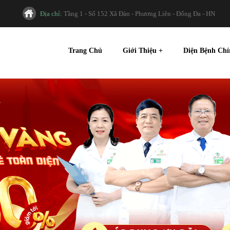
Địa chỉ:
Tầng 1 - Số 152 Xã Đàn - Phương Liên - Đống Đa - HN
Trang Chủ
Giới Thiệu
+
Diện Bệnh Ch