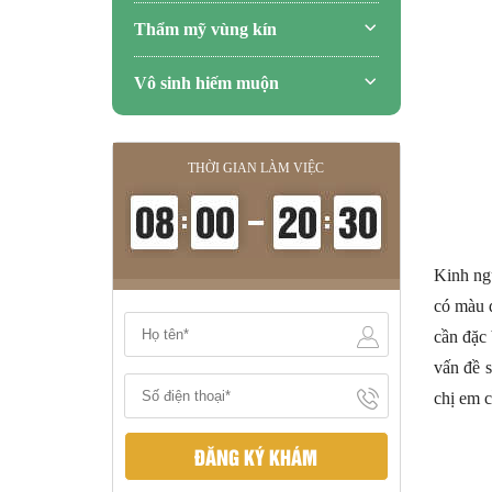
Thẩm mỹ vùng kín
Vô sinh hiếm muộn
THỜI GIAN LÀM VIỆC
Kinh ngu
có màu 
cần đặc
vấn đề s
chị em c
ĐĂNG KÝ KHÁM