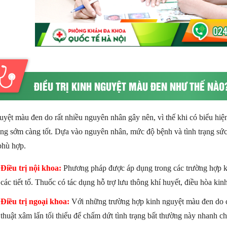
ĐIỀU TRỊ KINH NGUYỆT MÀU ĐEN NHƯ THẾ NÀO
yệt màu đen do rất nhiều nguyên nhân gây nên, vì thế khi có biểu hiện
ng sớm càng tốt. Dựa vào nguyên nhân, mức độ bệnh và tình trạng sức
 phù hợp.
Điều trị nội khoa:
Phương pháp được áp dụng trong các trường hợp kin
các tiết tố. Thuốc có tác dụng hỗ trợ lưu thông khí huyết, điều hòa kin
Điều trị ngoại khoa:
Với những trường hợp kinh nguyệt màu đen do cá
thuật xâm lấn tối thiểu để chấm dứt tình trạng bất thường này nhanh c