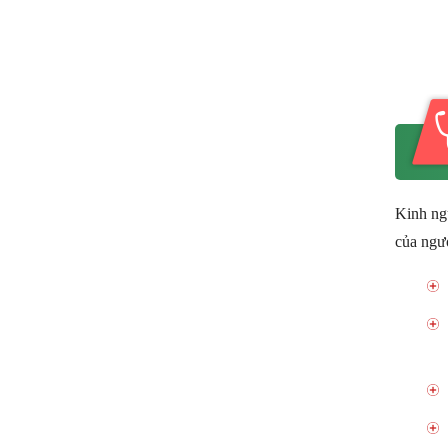
Kinh ngu
của ngườ