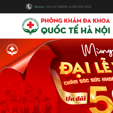
Hotline:
024.367.88888
và
082.999.2020