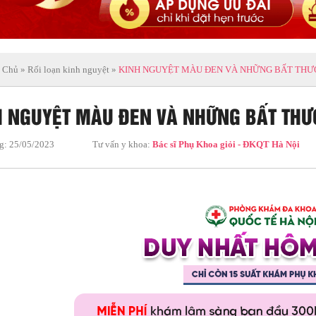
 Chủ
»
Rối loạn kinh nguyệt
»
KINH NGUYỆT MÀU ĐEN VÀ NHỮNG BẤT THƯ
H NGUYỆT MÀU ĐEN VÀ NHỮNG BẤT THƯ
g:
25/05/2023
Tư vấn y khoa:
Bác sĩ Phụ Khoa giỏi - ĐKQT Hà Nội