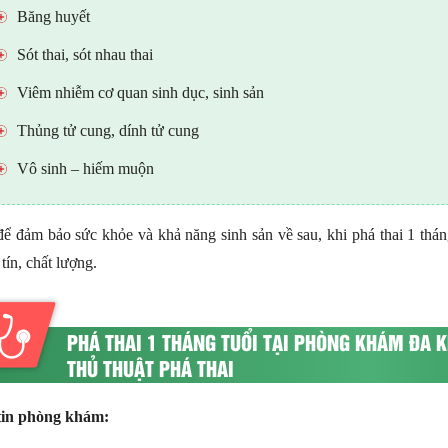
Băng huyết
Sót thai, sót nhau thai
Viêm nhiễm cơ quan sinh dục, sinh sản
Thủng tử cung, dính tử cung
Vô sinh – hiếm muộn
ể đảm bảo sức khỏe và khả năng sinh sản về sau, khi phá thai 1 tháng
tín, chất lượng.
PHÁ THAI 1 THÁNG TUỔI TẠI PHÒNG KHÁM ĐA K
THỦ THUẬT PHÁ THAI
tin phòng khám: