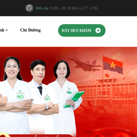
Mở cửa:
8:00 - 20:30 (Kể cả T7 - CN)
ính
+
Chỉ Đường
ĐẶT HẸN KHÁM