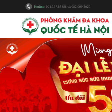
Hotline:
024.367.88888
và
082.999.2020