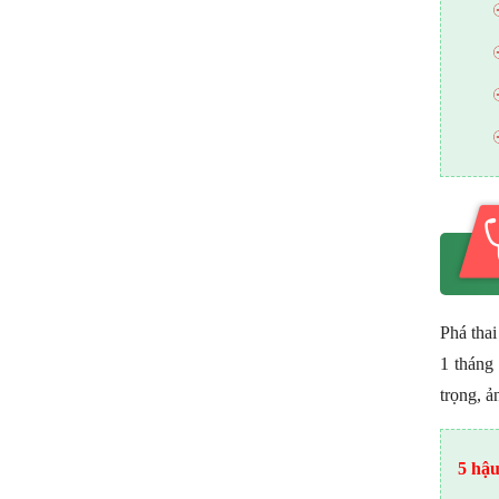
Phá thai
1 tháng 
trọng, ả
5 hậu