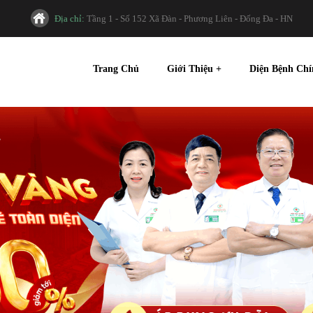
Địa chỉ:
Tầng 1 - Số 152 Xã Đàn - Phương Liên - Đống Đa - HN
Trang Chủ
Giới Thiệu
+
Diện Bệnh Ch