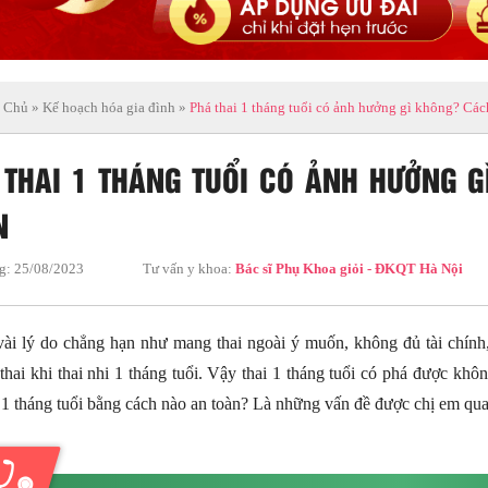
 Chủ
»
Kế hoạch hóa gia đình
»
Phá thai 1 tháng tuổi có ảnh hưởng gì không? Cách
 THAI 1 THÁNG TUỔI CÓ ẢNH HƯỞNG G
N
g:
25/08/2023
Tư vấn y khoa:
Bác sĩ Phụ Khoa giỏi - ĐKQT Hà Nội
vài lý do chẳng hạn như mang thai ngoài ý muốn, không đủ tài chín
thai khi thai nhi 1 tháng tuổi. Vậy thai 1 tháng tuổi có phá được kh
 1 tháng tuổi bằng cách nào an toàn? Là những vấn đề được chị em quan