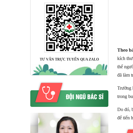
Theo bá
kích thư
TƯ VẤN TRỰC TUYẾN QUA ZALO
thể ngườ
đã làm t
Trường h
ĐỘI NGŨ BÁC SĨ
trong bu
Do đó, b
để tiến 