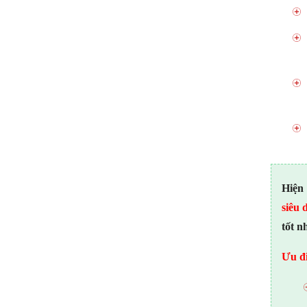
Hiện
siêu 
tốt n
Ưu đi