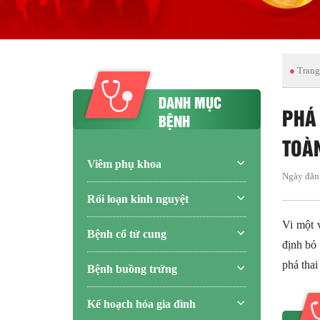
●
Trang
DANH MỤC
PHÁ
BỆNH
TOÀ
Viêm phụ khoa
Ngày đăn
Rối loạn kinh nguyệt
Vi một 
Bệnh cổ tử cung
định bỏ 
phá thai
Bệnh buồng trứng
Kế hoạch hóa gia đình