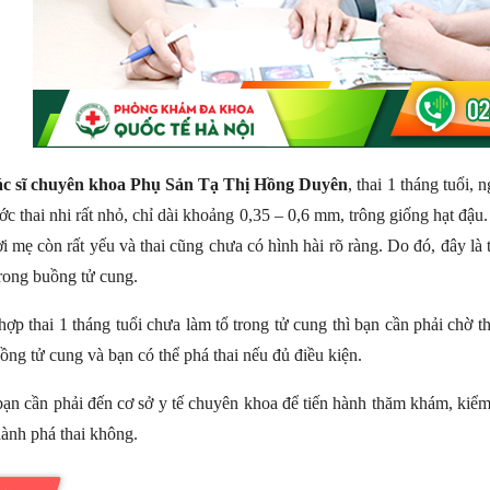
c sĩ chuyên khoa Phụ Sản Tạ Thị Hồng Duyên
, thai 1 tháng tuổi, 
ớc thai nhi rất nhỏ, chỉ dài khoảng 0,35 – 0,6 mm, trông giống hạt đậu. 
i mẹ còn rất yếu và thai cũng chưa có hình hài rõ ràng. Do đó, đây là t
rong buồng tử cung.
ợp thai 1 tháng tuổi chưa làm tổ trong tử cung thì bạn cần phải chờ 
ồng tử cung và bạn có thể phá thai nếu đủ điều kiện.
ạn cần phải đến cơ sở y tế chuyên khoa để tiến hành thăm khám, kiểm 
hành phá thai không.