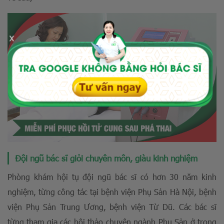
x
Đội ngũ bác sĩ giỏi chuyên môn, giàu kinh nghiệm
Phòng khám hội tụ đội ngũ bác sĩ có hơn 30 năm kinh
nghiệm, từng công tác tại bệnh viện Phụ Sản Hà Nội, bệnh
viện Phụ Sản Trung Ương, bệnh viện Từ Dũ. Các bác sĩ
từng tham gia các hội thảo chuyên ngành Phụ Sản ở trong