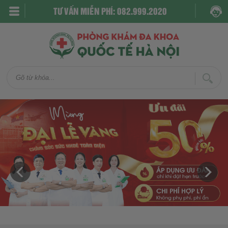
TƯ VẤN MIỄN PHÍ: 082.999.2020