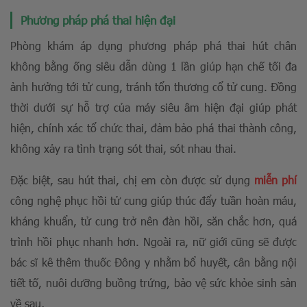
Phương pháp phá thai hiện đại
Phòng khám áp dụng phương pháp phá thai hút chân
không bằng ống siêu dẫn dùng 1 lần giúp hạn chế tối đa
ảnh hưởng tới tử cung, tránh tổn thương cổ tử cung.
Đồng
thời dưới sự hỗ trợ của máy siêu âm hiện đại giúp phát
hiện, chính xác tổ chức thai, đảm bảo phá thai thành công,
không xảy ra tình trạng sót thai, sót nhau thai.
Đặc biệt, sau hút thai, chị em còn được sử dụng
miễn ph
í
công nghệ phục hồi tử cung giúp thúc đẩy tuần hoàn máu,
kháng khuẩn, tử cung trở nên đàn hồi, săn chắc hơn, quá
trình hồi phục nhanh hơn. Ngoài ra, nữ giới cũng sẽ được
bác sĩ kê thêm thuốc Đông y nhằm bổ huyết, cân bằng nội
tiết tố, nuôi dưỡng buồng trứng, bảo vệ sức khỏe sinh sản
về sau,