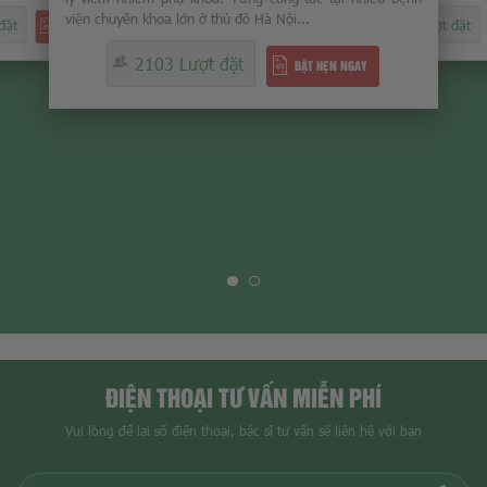
NGAY
giám đốc Trung tâm chăm sóc SKSS tỉnh Thái Bình...
2103 Lượ
2103 Lượt đặt
ĐẶT HẸN NGAY
2008 Lượt đặt
ĐẶT HẸN NGAY
ĐIỆN THOẠI TƯ VẤN MIỄN PHÍ
Vui lòng để lại số điện thoại, bác sĩ tư vấn sẽ liên hệ với bạn