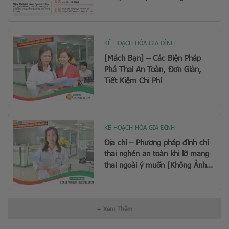
Sau Này
KẾ HOẠCH HÓA GIA ĐÌNH
[Mách Bạn] – Các Biện Pháp
Phá Thai An Toàn, Đơn Giản,
Tiết Kiệm Chi Phí
KẾ HOẠCH HÓA GIA ĐÌNH
Địa chỉ – Phương pháp đình chỉ
thai nghén an toàn khi lỡ mang
thai ngoài ý muốn [Không Ảnh
Hưởng Sinh Con Sau Này]
+ Xem Thêm