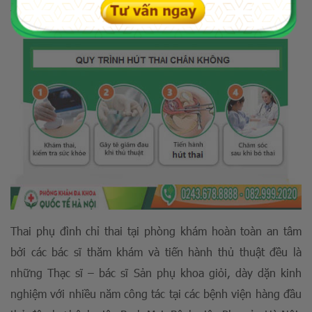
theo dõi sức khỏe.
Thai phụ đình chỉ thai tại phòng khám hoàn toàn an tâm
bởi các bác sĩ thăm khám và tiến hành thủ thuật đều là
những Thạc sĩ – bác sĩ Sản phụ khoa giỏi, dày dặn kinh
nghiệm với nhiều năm công tác tại các bệnh viện hàng đầu