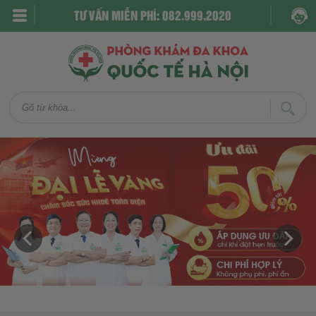
TƯ VẤN MIỄN PHÍ: 082.999.2020