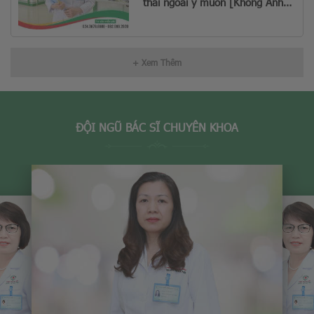
thai ngoài ý muốn [Không Ảnh
Hưởng Sinh Con Sau Này]
+ Xem Thêm
ĐỘI NGŨ BÁC SĨ CHUYÊN KHOA