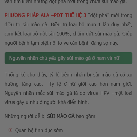
vẫn tìm kiếm những đột phá mới trong chữa sùi mào gà.
PHƯƠNG PHÁP ALA –PDT THẾ HỆ 3
“đột phá” mới trong
điều trị sùi mào gà.
Điều trị loại bỏ mụn 1 lần duy nhất,
cam kết loại bỏ nốt sùi 100%, chấm dứt sùi mào gà. Giúp
người bệnh tạm biệt nỗi lo về căn bệnh đáng sợ này.
Nguyên nhân chủ yếu gây sùi mào gà ở nam và nữ
Thống kê cho thấy, tỷ lệ bệnh nhân bị sùi mào gà có xu
hướng tăng cao. Tỷ lệ ở nữ giới cao hơn nam giới.
Nguyên nhân mắc sùi mào gà là do virus HPV –một loại
virus gây u nhú ở người khá điển hình.
Những người dễ bị
SÙI MÀO GÀ
bao gồm:
Quan hệ tình dục sớm