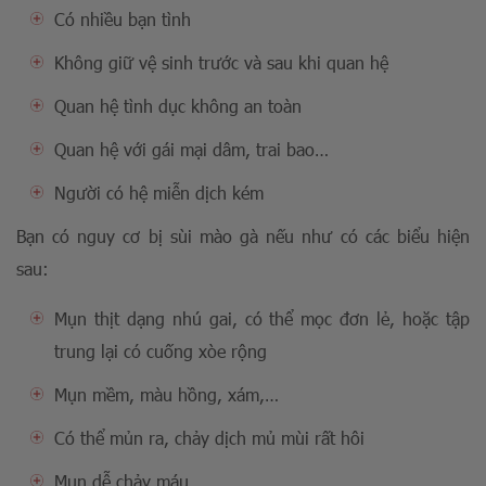
Có nhiều bạn tình
Không giữ vệ sinh trước và sau khi quan hệ
Quan hệ tình dục không an toàn
Quan hệ với gái mại dâm, trai bao…
Người có hệ miễn dịch kém
Bạn có nguy cơ bị sùi mào gà nếu như có các biểu hiện
sau:
Mụn thịt dạng nhú gai, có thể mọc đơn lẻ, hoặc tập
trung lại có cuống xòe rộng
Mụn mềm, màu hồng, xám,…
Có thể mủn ra, chảy dịch mủ mùi rất hôi
Mụn dễ chảy máu