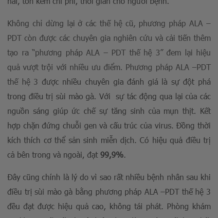
hãi, tốn kém chi phí, thời gian cho người bệnh.
Không chỉ dừng lại ở các thế hệ cũ, phương pháp ALA –
PDT còn được các chuyên gia nghiên cứu và cải tiến thêm
tạo ra “phương pháp ALA – PDT thế hệ 3” đem lại hiệu
quả vượt trội với nhiều ưu điểm. Phương pháp ALA –PDT
thế hệ 3
được nhiều chuyên gia đánh giá là sự đột phá
trong điều trị sùi mào gà. Với sự tác động qua lại của các
nguồn sáng giúp ức chế sự tăng sinh của mụn thịt. Kết
hợp chặn đứng chuỗi gen và cấu trúc của virus. Đồng thời
kích thích cơ thể sản sinh miễn dịch. Có hiệu quả điều trị
cả bên trong và ngoài, đạt
99,9%
.
Đây cũng chính là lý do vì sao rất nhiều bệnh nhân sau khi
điều trị sùi mào gà bằng phương pháp ALA –PDT thế hệ 3
đều đạt được hiệu quả cao, không tái phát. Phòng khám