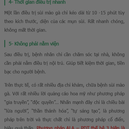
4- Thời gian điều trị nhanh
Một lần điều trị sùi mào gà chỉ kéo dài từ 10 -15 phút tùy
theo kích thước, diện của các mụn sùi. Rất nhanh chóng,
không mất thời gian.
5- Không phải nằm viện
Sau điều trị, bệnh nhân chỉ cần chăm sóc tại nhà, không
cần phải nằm điều trị nội trú. Giúp tiết kiệm thời gian, tiền
bạc cho người bệnh.
Trên thực tế, có rất nhiều địa chỉ khám, chữa bệnh sùi mào
gà. Với rất nhiều lời quảng cáo hoa mỹ như phương pháp
“gia truyền”, “độc quyền”… Nhấn mạnh đây chỉ là chiều bài
“lừa người”, “thần thánh hóa”, “tự sáng tạo”, là phương
pháp trên trời và thực chất chỉ là phương pháp cổ điển,
hiệu quả thấp.
Phương pháp ALA – PDT thế hệ 3 hiện là