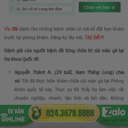
Ưu đãi
dành cho những bệnh nhân có mã số đặt hẹn khám
TẠI ĐÂY!
trước tại phòng khám. Đăng ký lấy mã:
Đánh giá của người bệnh đã từng chữa trị sùi mào gà tại
Đa khoa Quốc tế:
Nguyễn Thành N. (29 tuổi, Nam Thăng Long) chia
sẻ:
Tôi đã thực hiện khám chữa sùi mào gà tại Phòng
khám quốc tế này. Thực sự tôi thấy họ làm việc rất
chuyên nghiệp, nhanh, tận tình và kín đáo. Không
gian tại phòng khám cũng rất riêng tư.
Bùi Thị Huyền Tr. (31 tuổi, Từ Liêm) chia sẻ:
Tôi bị lây
sùi mào gà khi quan hệ tình dục ngoài luồng. Sau đó,