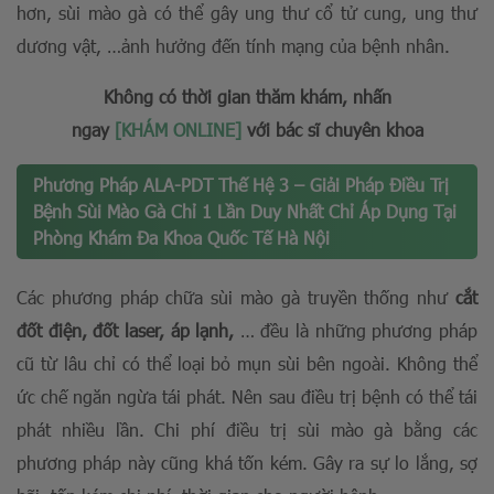
hơn, sùi mào gà có thể gây ung thư cổ tử cung, ung thư
dương vật, …ảnh hưởng đến tính mạng của bệnh nhân.
Không có thời gian thăm khám, nhấn
ngay
[KHÁM ONLINE]
với bác sĩ chuyên khoa
Phương Pháp ALA-PDT Thế Hệ 3 – Giải Pháp Điều Trị
Bệnh Sùi Mào Gà Chỉ 1 Lần Duy Nhất Chỉ Áp Dụng Tại
Phòng Khám Đa Khoa Quốc Tế Hà Nội
Các phương pháp chữa sùi mào gà truyền thống như
cắt
đốt điện, đốt laser, áp lạnh,
… đều là những phương pháp
cũ từ lâu chỉ có thể loại bỏ mụn sùi bên ngoài. Không thể
ức chế ngăn ngừa tái phát. Nên sau điều trị bệnh có thể tái
phát nhiều lần. Chi phí điều trị sùi mào gà bằng các
phương pháp này cũng khá tốn kém. Gây ra sự lo lắng, sợ