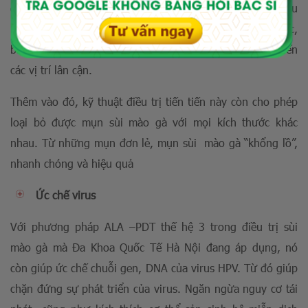
dạng mụn thịt mọc ở nhiều bề mặt như vùng sinh dục, hậu
môn…Loại bỏ được cả các tổn thương ở vùng niêm mạc,
bán niêm mạc một cách hiệu quả, không ảnh hưởng đến
các vị trí lân cận.
Thêm vào đó, kỹ thuật điều trị tiến tiến này còn cho phép
loại bỏ được mụn sùi mào gà với mọi kích thước khác
nhau. Từ những mụn đơn lẻ, mụn sùi mào gà “khổng lồ”,
nhanh chóng và hiệu quả
Ức chế virus
Với phương pháp ALA –PDT thế hệ 3 trong điều trị sùi
mào gà mà Đa Khoa Quốc Tế Hà Nội đang áp dụng, nó
còn giúp ức chế chuỗi gen, DNA của virus HPV. Từ đó giúp
chặn đứng sự phát triển của virus. Ngăn ngừa nguy cơ tái