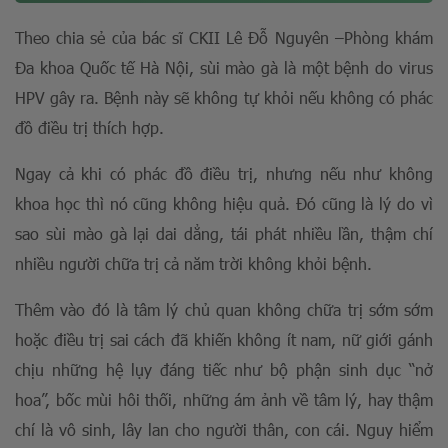
Theo chia sẻ của bác sĩ CKII Lê Đỗ Nguyên –Phòng khám
Đa khoa Quốc tế Hà Nội, sùi mào gà là một bệnh do virus
HPV gây ra. Bệnh này sẽ không tự khỏi nếu không có phác
đồ điều trị thích hợp.
Ngay cả khi có phác đồ điều trị, nhưng nếu như không
khoa học thì nó cũng không hiệu quả. Đó cũng là lý do vì
sao sùi mào gà lại dai dẳng, tái phát nhiều lần, thậm chí
nhiều người chữa trị cả năm trời không khỏi bệnh.
Thêm vào đó là tâm lý chủ quan không chữa trị sớm sớm
hoặc điều trị sai cách đã khiến không ít nam, nữ giới gánh
chịu những hệ lụy đáng tiếc như bộ phận sinh dục “nở
hoa”, bốc mùi hôi thối, những ám ảnh về tâm lý, hay thậm
chí là vô sinh, lây lan cho người thân, con cái. Nguy hiểm