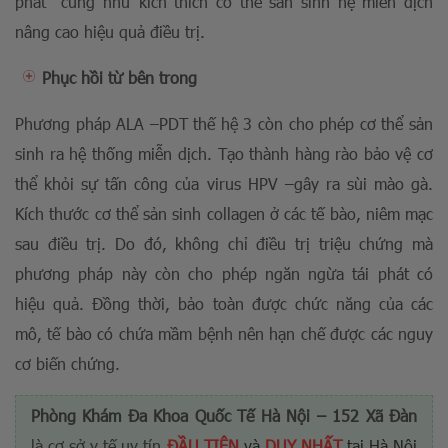
phát cũng như kích thích cơ thể sản sinh hệ miễn dịch
nâng cao hiệu quả điều trị.
Phục hồi từ bên trong
Phương pháp ALA –PDT thế hệ 3 còn cho phép cơ thể sản
sinh ra hệ thống miễn dịch. Tạo thành hàng rào bảo vệ cơ
thể khỏi sự tấn công của virus HPV –gây ra sùi mào gà.
Kích thước cơ thể sản sinh collagen ở các tế bào, niêm mạc
sau điều trị. Do đó, không chỉ điều trị triệu chứng mà
phương pháp này còn cho phép ngăn ngừa tái phát có
hiệu quả. Đồng thời, bảo toàn được chức năng của các
mô, tế bào có chứa mầm bệnh nên hạn chế được các nguy
cơ biến chứng.
Phòng Khám Đa Khoa Quốc Tế Hà Nội – 152 Xã Đàn
là cơ sở y tế uy tín
ĐẦU TIÊN
và
DUY NHẤT
tại Hà Nội