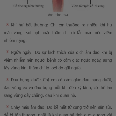
Ảnh minh họa
Khí hư bất thường: Chị em thường ra nhiều khí hư
màu vàng, sủi bọt hoặc thậm chí có lẫn máu nếu viêm
nhiễm nặng.
Ngứa ngáy: Do sự kích thích của dịch âm đạo khi bị
viêm nhiễm nên người bệnh có cảm giác ngứa ngáy, sưng
tấy vùng kín, thậm chí lở loét do gãi ngứa.
Đau bụng dưới: Chị em có cảm giác đau bụng dưới,
đau vùng eo và đau bụng mỗi khi đến kỳ kinh, có thể lan
sang vùng dây chằng, đau khi quan hệ.
Chảy máu âm đạo: Do bề mặt tử cung trở nên sần sùi,
dễ bị tổn thương, nhất là khi quan hệ tình dục, dương vật