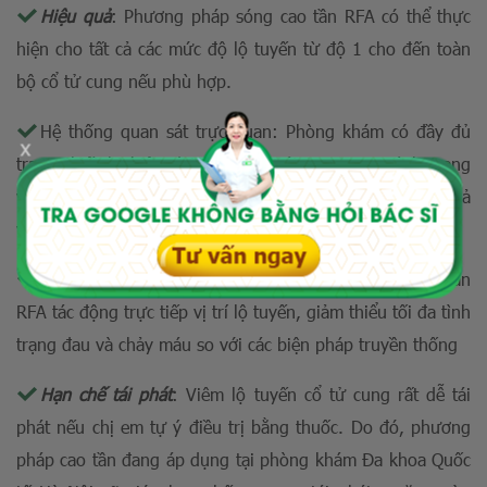
Hiệu quả
: Phương pháp sóng cao tần RFA có thể thực
hiện cho tất cả các mức độ lộ tuyến từ độ 1 cho đến toàn
bộ cổ tử cung nếu phù hợp.
Hệ thống quan sát trực quan: Phòng khám có đầy đủ
x
trang thiết bị hiện đại để quan sát trực quan tình trạng
viêm lộ tuyến, từ đó giúp điều trị bệnh chính xác, hiệu quả
và không để lại sẹo.
Kỹ thuật xâm lấn tối thiểu
: Công nghệ sóng cao tần
RFA tác động trực tiếp vị trí lộ tuyến,
giảm thiểu
tối đa tình
trạng đau và chảy máu so với các biện pháp truyền thống
Hạn chế tái phát
: Viêm lộ tuyến cổ tử cung rất dễ tái
phát nếu chị em tự ý điều trị bằng thuốc. Do đó, phương
pháp cao tần đang áp dụng tại phòng khám Đa khoa Quốc