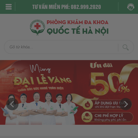
TƯ VẤN MIỄN PHÍ: 082.999.2020