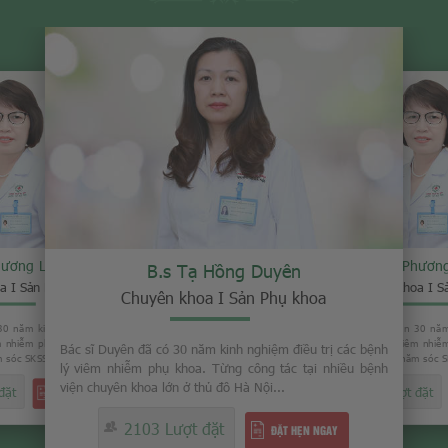
hương Loan
B.s Phươn
B.s Tạ Hồng Duyên
a I Sản Phụ khoa
Chuyên khoa I S
Chuyên khoa I Sản Phụ khoa
30 năm kinh nghiệm trong việc
Bác sĩ Loan đã có gần 30 năm
êm nhiễm phụ khoa. Từng là Phó
điều trị các bệnh lý viêm nhi
Bác sĩ Duyên đã có 30 năm kinh nghiệm điều trị các bệnh
sóc SKSS tỉnh Thái Bình...
giám đốc Trung tâm chăm sóc SK
lý viêm nhiễm phụ khoa. Từng công tác tại nhiều bệnh
viện chuyên khoa lớn ở thủ đô Hà Nội...
đặt
2008 Lượt đặt
ĐẶT HẸN NGAY
2103 Lượt đặt
ĐẶT HẸN NGAY