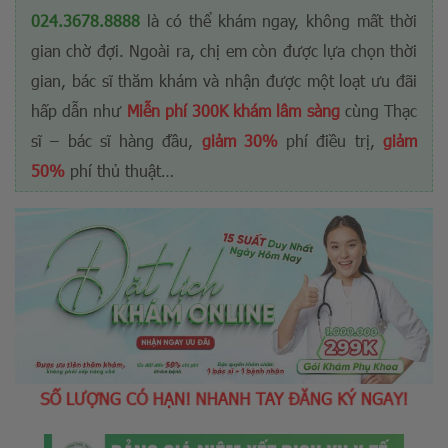
024.3678.8888
là có thể khám ngay, không mất thời
gian chờ đợi. Ngoài ra, chị em còn được lựa chọn thời
gian, bác sĩ thăm khám và nhận được một loạt ưu đãi
hấp dẫn như
Miễn phí 300K khám lâm sàng
cùng Thạc
sĩ – bác sĩ hàng đầu,
giảm 30%
phí điều trị,
giảm
50%
phí thủ thuật…
SỐ LƯỢNG CÓ HẠN!
NHANH TAY ĐĂNG KÝ NGAY!