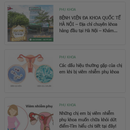
PHỤ KHOA
BỆNH VIỆN ĐA KHOA QUỐC TẾ
HÀ NỘI – Địa chỉ chuyên khoa
hàng đầu tại Hà Nội – Khám
chữa dứt điểm bệnh Nam khoa
– Phụ khoa – Bệnh xã hội
PHỤ KHOA
Các dấu hiệu thường gặp của chị
em khi bị viêm nhiễm phụ khoa
PHỤ KHOA
Những chị em bị viêm nhiễm
phụ khoa muốn chữa khỏi dứt
điểm-Tìm hiểu chi tiết tại đây!