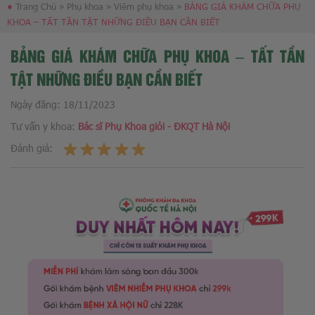
●
Trang Chủ
»
Phụ khoa
»
Viêm phụ khoa
»
BẢNG GIÁ KHÁM CHỮA PHỤ
KHOA – TẤT TẦN TẬT NHỮNG ĐIỀU BẠN CẦN BIẾT
BẢNG GIÁ KHÁM CHỮA PHỤ KHOA – TẤT TẦN
TẬT NHỮNG ĐIỀU BẠN CẦN BIẾT
Ngày đăng:
18/11/2023
Tư vấn y khoa:
Bác sĩ Phụ Khoa giỏi - ĐKQT Hà Nội
Đánh giá: