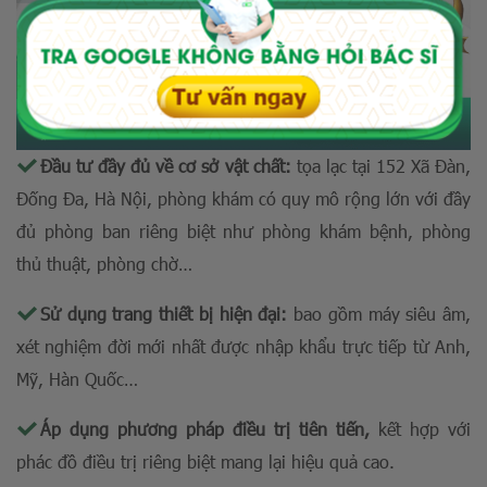
Đầu tư đầy đủ về cơ sở vật chất:
tọa lạc tại 152 Xã Đàn,
Đống Đa, Hà Nội, phòng khám có quy mô rộng lớn với đầy
đủ phòng ban riêng biệt như phòng khám bệnh, phòng
thủ thuật, phòng chờ…
Sử dụng trang thiết bị hiện đại:
bao gồm máy siêu âm,
xét nghiệm đời mới nhất được nhập khẩu trực tiếp từ Anh,
Mỹ, Hàn Quốc…
Áp dụng phương pháp điều trị tiên tiến,
kết hợp với
phác đồ điều trị riêng biệt mang lại hiệu quả cao.