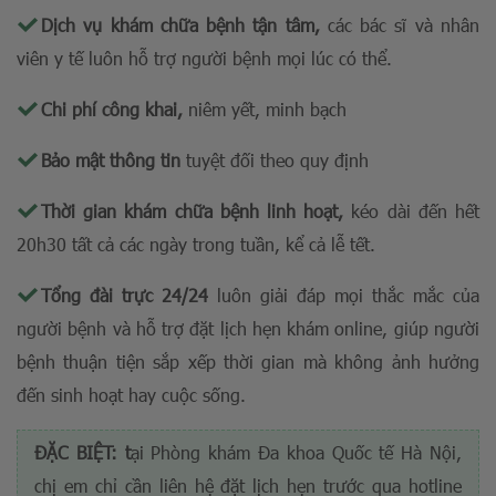
Dịch vụ khám chữa bệnh tận tâm,
các bác sĩ và nhân
viên y tế luôn hỗ trợ người bệnh mọi lúc có thể.
Chi phí công khai,
niêm yết, minh bạch
Bảo mật thông tin
tuyệt đối theo quy định
Thời gian khám chữa bệnh linh hoạt,
kéo dài đến hết
20h30 tất cả các ngày trong tuần, kể cả lễ tết.
Tổng đài trực 24/24
luôn giải đáp mọi thắc mắc của
người bệnh và hỗ trợ đặt lịch hẹn khám online, giúp người
bệnh thuận tiện sắp xếp thời gian mà không ảnh hưởng
đến sinh hoạt hay cuộc sống.
ĐẶC BIỆT: t
ại Phòng khám Đa khoa Quốc tế Hà Nội,
chị em chỉ cần liên hệ đặt lịch hẹn trước qua hotline