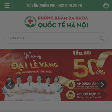
TƯ VẤN MIỄN PHÍ: 082.999.2020