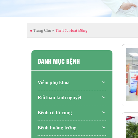
●
Trang Chủ
»
Tin Tức Hoạt Động
DANH MỤC BỆNH
Viêm phụ khoa
Rối loạn kinh nguyệt
Bệnh cổ tử cung
Bệnh buồng trứng