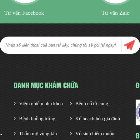
Tư vấn Facebook
Tư vấn Zalo
DANH MỤC KHÁM CHỮA
Đ
Viêm nhiễm phụ khoa
Bệnh cổ tử cung
Bệnh buồng trứng
Kế hoạch hóa gia đình
Đ
Thẩm mỹ vùng kín
Vô sinh hiếm muộn
-