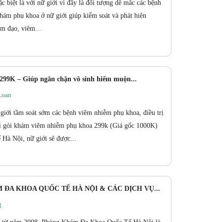
ặc biệt là với nữ giới vì đây là đối tượng dễ mắc các bệnh
hám phụ khoa ở nữ giới giúp kiểm soát và phát hiện
m đạo, viêm...
99K – Giúp ngăn chặn vô sinh hiếm muộn...
Loan
giới tầm soát sớm các bệnh viêm nhiễm phụ khoa, điều trị
ới gói khám viêm nhiễm phụ khoa 299k (Giá gốc 1000K)
à Nội, nữ giới sẽ được...
 ĐA KHOA QUỐC TẾ HÀ NỘI & CÁC DỊCH VỤ...
g