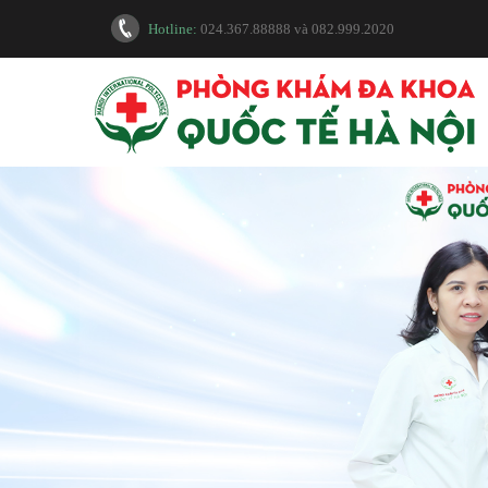
Hotline:
024.367.88888
và
082.999.2020