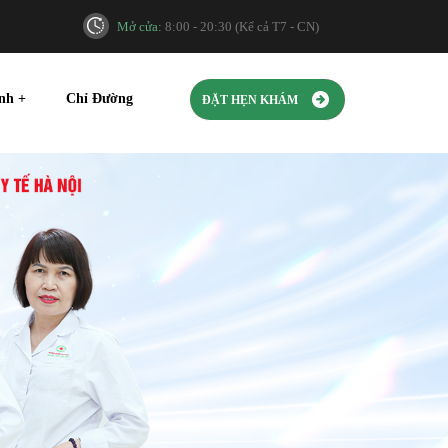
Mở cửa:
8:00 - 20:30 (Kể cả T7 - CN)
ính
+
Chỉ Đường
ĐẶT HẸN KHÁM