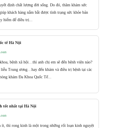
quyết định chất lượng đời sống. Do đó, thăm khám sức
 giúp khách hàng nắm bắt được tình trạng sức khỏe bản
y hiểm để điều trị...
c tế Hà Nội
Loan
hoa, bệnh xã hội…thì anh chị em sẽ đến bệnh viện nào?
liễu Trung ương…hay đến khám và điều trị bệnh tại các
phòng khám Đa Khoa Quốc Tế...
h tốt nhất tại Hà Nội
Loan
ít, thì rong kinh là một trong những rối loạn kinh nguyệt