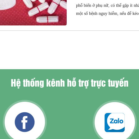
phổ biến ở phụ nữ, có thể gặp ít nh
một số bệnh nguy hiểm, nếu để kéo.
Hệ thống kênh hỗ trợ trực tuyến