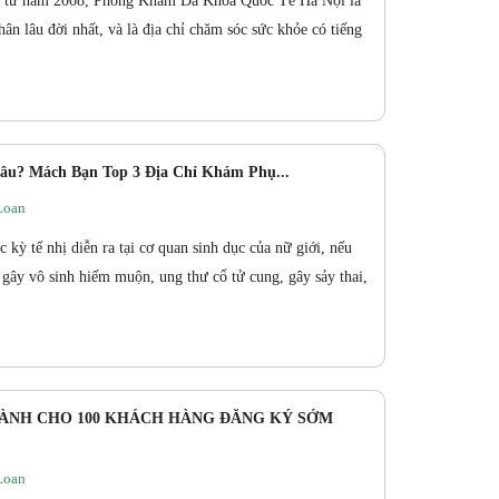
ng từ năm 2008, Phòng Khám Đa Khoa Quốc Tế Hà Nội là
n lâu đời nhất, và là địa chỉ chăm sóc sức khỏe có tiếng
? Mách Bạn Top 3 Địa Chỉ Khám Phụ...
Loan
kỳ tế nhị diễn ra tại cơ quan sinh dục của nữ giới, nếu
 gây vô sinh hiếm muộn, ung thư cổ tử cung, gây sảy thai,
ÀNH CHO 100 KHÁCH HÀNG ĐĂNG KÝ SỚM
Loan