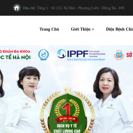
Địa chỉ:
Tầng 1 - Số 152 Xã Đàn - Phương Liên - Đống Đa - HN
Trang Chủ
Giới Thiệu
+
Diện Bệnh Ch