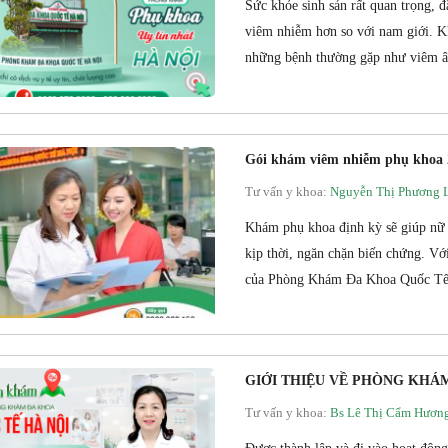
Sức khỏe sinh sản rất quan trọng, đ
viêm nhiễm hơn so với nam giới. K
những bệnh thường gặp như viêm â
Gói khám viêm nhiễm phụ khoa 2
Tư vấn y khoa:
Nguyễn Thị Phương 
Khám phụ khoa định kỳ sẽ giúp nữ 
kịp thời, ngăn chặn biến chứng. V
của Phòng Khám Đa Khoa Quốc Tế H
GIỚI THIỆU VỀ PHÒNG KHÁM
Tư vấn y khoa:
Bs Lê Thị Cẩm Hươn