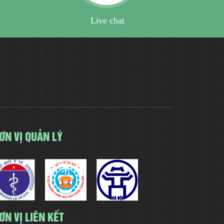
Live chat
ƠN VỊ QUẢN LÝ
ƠN VỊ LIÊN KẾT