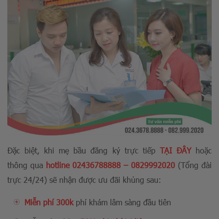
Đặc biệt, khi mẹ bầu đăng ký trực tiếp
TẠI ĐÂY
hoặc
thông qua
hotline
02436788888
–
0829992020
(Tổng đài
trực 24/24) sẽ nhận được ưu đãi khủng sau:
Miễn phí 300k
phí khám lâm sàng đầu tiên