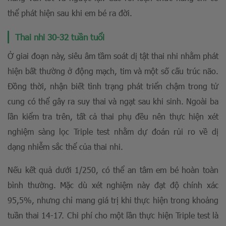
thể phát hiện sau khi em bé ra đời.
Thai nhi 30-32 tuần tuổi
Ở giai đoạn này, siêu âm tầm soát dị tật thai nhi nhằm phát
hiện bất thường ở động mạch, tim và một số cấu trúc não.
Đồng thời, nhận biết tình trạng phát triển chậm trong tử
cung có thể gây ra suy thai và ngạt sau khi sinh. Ngoài ba
lần kiểm tra trên, tất cả thai phụ đều nên thực hiện xét
nghiệm sàng lọc Triple test nhằm dự đoán rủi ro về dị
dạng nhiễm sắc thể của thai nhi.
Nếu kết quả dưới 1/250, có thể an tâm em bé hoàn toàn
bình thường. Mặc dù xét nghiệm này đạt độ chính xác
95,5%, nhưng chỉ mang giá trị khi thực hiện trong khoảng
tuần thai 14-17. Chi phí cho một lần thực hiện Triple test là