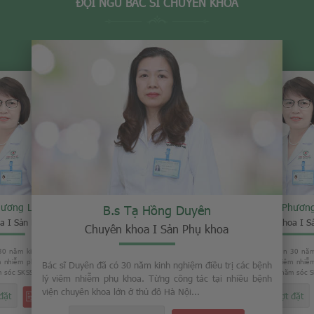
ĐỘI NGŨ BÁC SĨ CHUYÊN KHOA
 Hồng Duyên
B.s Tạ Hồn
B.s Phương Loan
a I Sản Phụ khoa
Chuyên khoa I S
Chuyên khoa I Sản Phụ khoa
m kinh nghiệm điều trị các bệnh
Bác sĩ Duyên đã có 30 năm kinh
. Từng công tác tại nhiều bệnh
lý viêm nhiễm phụ khoa. Từng 
Bác sĩ Loan đã có gần 30 năm kinh nghiệm trong việc
ủ đô Hà Nội...
viện chuyên khoa lớn ở thủ đô H
điều trị các bệnh lý viêm nhiễm phụ khoa. Từng là Phó
giám đốc Trung tâm chăm sóc SKSS tỉnh Thái Bình...
đặt
2103 Lượt đặt
ĐẶT HẸN NGAY