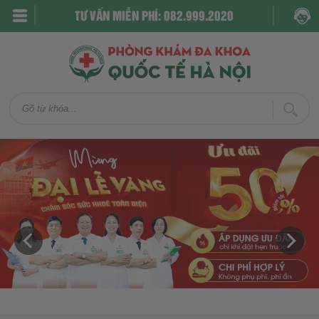
TƯ VẤN MIỄN PHÍ: 082.999.2020