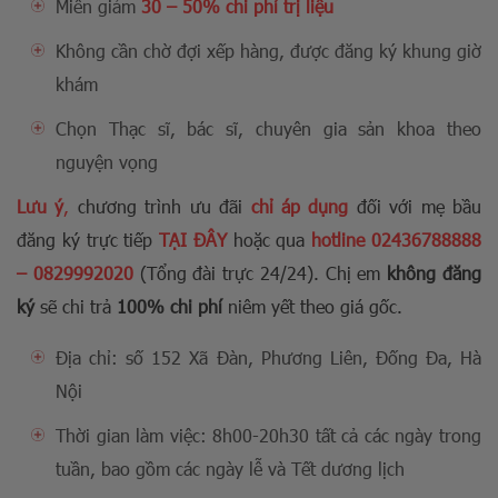
Miễn giảm
30 – 50% chi phí trị liệu
Không cần chờ đợi xếp hàng, được đăng ký khung giờ
khám
Chọn Thạc sĩ, bác sĩ, chuyên gia sản khoa theo
nguyện vọng
Lưu ý
,
chương trình ưu đãi
chỉ áp dụng
đối với mẹ bầu
đăng ký trực tiếp
TẠI ĐÂY
hoặc qua
hotline
02436788888
–
0829992020
(Tổng đài trực 24/24). Chị em
không đăng
ký
sẽ chi trả
100% chi phí
niêm yết theo giá gốc.
Địa chỉ: số 152 Xã Đàn, Phương Liên, Đống Đa, Hà
Nội
Thời gian làm việc: 8h00-20h30 tất cả các ngày trong
tuần, bao gồm các ngày lễ và Tết dương lịch