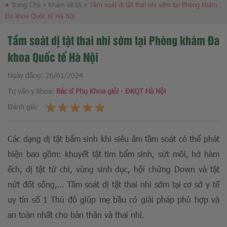
●
Trang Chủ
»
Khám SKSS
»
Tầm soát dị tật thai nhi sớm tại Phòng khám
Đa khoa Quốc tế Hà Nội
Tầm soát dị tật thai nhi sớm tại Phòng khám Đa
khoa Quốc tế Hà Nội
Ngày đăng:
26/01/2024
Tư vấn y khoa:
Bác sĩ Phụ Khoa giỏi - ĐKQT Hà Nội
Đánh giá:
Các dạng dị tật bẩm sinh khi siêu âm tầm soát có thể phát
hiện bao gồm: khuyết tật tim bẩm sinh, sứt môi, hở hàm
ếch, dị tật tứ chi, vùng sinh dục, hội chứng Down và tật
nứt đốt sống,… Tầm soát dị tật thai nhi sớm tại cơ sở y tế
uy tín số 1 Thủ đô giúp mẹ bầu có giải pháp phù hợp và
an toàn nhất cho bản thân và thai nhi.