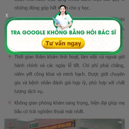
những đóng góp hết mình cho y học.
x
Trang bị đầy đủ các xét nghiệm sàng lọc dị tật thai nhi
hiện đại, tiên tiến nhất: xét nghiệm máu, nước tiểu,
khám dinh dưỡng, xét nghiệm gen, dị tật thai nhi,…
Siêu âm 5D, siêu âm màu,…
Thời gian thăm khám linh hoạt, làm việc cả ngoài giờ
hành chính và các ngày lễ tết. Chi phí phải chăng,
niêm yết công khai và minh bạch. Được giới chuyên
gia và bệnh nhân đánh giá hợp lý, phù hợp với chất
lượng dịch vụ.
Không gian phòng khám sang trọng, hiện đại giúp mẹ
bầu có trải nghiệm thoải mái nhất.