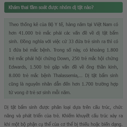
Khám thai tầm soát được nhóm dị tật nào?
Theo thống kê của Bộ Y tế, hàng năm tại Việt Nam có
hơn 41.000 trẻ mắc phải các vấn đề về dị tật bẩm
sinh. Đồng nghĩa với việc cứ 33 đứa trẻ sinh ra thì có
1 đứa bé mắc bệnh. Trong số này, có khoảng 1.800
trẻ mắc phải hội chứng Down, 250 trẻ mắc hội chứng
Edwards, 1.500 trẻ gặp vấn đề về ống thần kinh,
8.000 trẻ mắc bệnh Thalassemia,… Dị tật bẩm sinh
cũng là nguyên nhân dẫn đến hơn 1.700 trường hợp
tử vong ở trẻ sơ sinh mỗi năm.
Dị tật bẩm sinh được phân loại dựa trên cấu trúc, chức
năng và phát triển của trẻ. Khiếm khuyết cấu trúc xảy ra
khi một bộ phận cụ thể của cơ thể bị thiếu hoặc biến dạng.