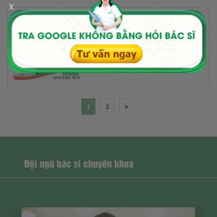
x
KHÁM SKSS
Top 5 địa chỉ siêu âm canh trứng
uy tín tại Hà Nội
1
2
»
Đội ngũ bác sĩ chuyên khoa