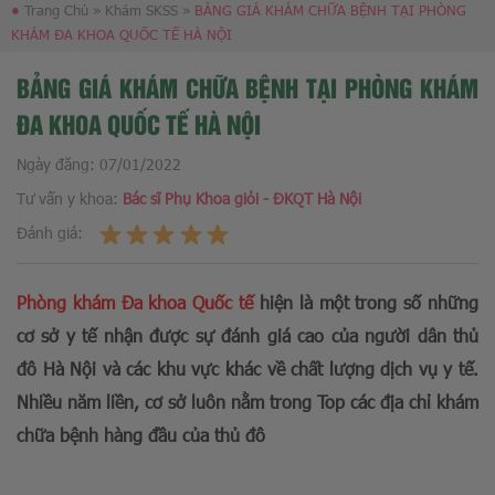
●
Trang Chủ
»
Khám SKSS
»
BẢNG GIÁ KHÁM CHỮA BỆNH TẠI PHÒNG
KHÁM ĐA KHOA QUỐC TẾ HÀ NỘI
BẢNG GIÁ KHÁM CHỮA BỆNH TẠI PHÒNG KHÁM
ĐA KHOA QUỐC TẾ HÀ NỘI
Ngày đăng:
07/01/2022
Tư vấn y khoa:
Bác sĩ Phụ Khoa giỏi - ĐKQT Hà Nội
Đánh giá:
Phòng khám Đa khoa Quốc tế
hiện là một trong số những
cơ sở y tế nhận được sự đánh giá cao của người dân thủ
đô Hà Nội và các khu vực khác về chất lượng dịch vụ y tế.
Nhiều năm liền, cơ sở luôn nằm trong Top các địa chỉ khám
chữa bệnh hàng đầu của thủ đô