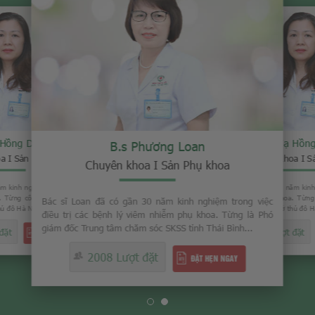
hương Loan
B.s Phươn
B.s Tạ Hồng Duyên
a I Sản Phụ khoa
Chuyên khoa I S
Chuyên khoa I Sản Phụ khoa
30 năm kinh nghiệm trong việc
Bác sĩ Loan đã có gần 30 năm
êm nhiễm phụ khoa. Từng là Phó
điều trị các bệnh lý viêm nhi
Bác sĩ Duyên đã có 30 năm kinh nghiệm điều trị các bệnh
sóc SKSS tỉnh Thái Bình...
giám đốc Trung tâm chăm sóc SK
lý viêm nhiễm phụ khoa. Từng công tác tại nhiều bệnh
viện chuyên khoa lớn ở thủ đô Hà Nội...
đặt
2008 Lượt đặt
ĐẶT HẸN NGAY
2103 Lượt đặt
ĐẶT HẸN NGAY