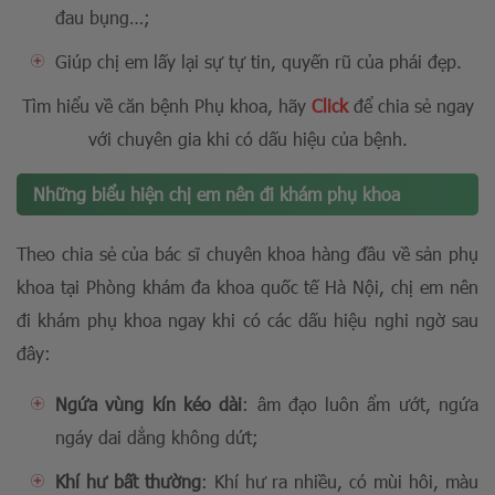
đau bụng…;
Giúp chị em lấy lại sự tự tin, quyến rũ của phái đẹp.
Tìm hiểu về căn bệnh Phụ khoa, hãy
Click
để chia sẻ ngay
với chuyên gia khi có dấu hiệu của bệnh.
Những biểu hiện chị em nên đi khám phụ khoa
Theo chia sẻ của bác sĩ chuyên khoa hàng đầu về sản phụ
khoa tại Phòng khám đa khoa quốc tế Hà Nội, chị em nên
đi khám phụ khoa ngay khi có các dấu hiệu nghi ngờ sau
đây:
Ngứa vùng kín kéo dài
: âm đạo luôn ẩm ướt, ngứa
ngáy dai dẳng không dứt;
Khí hư bất thường
: Khí hư ra nhiều, có mùi hôi, màu