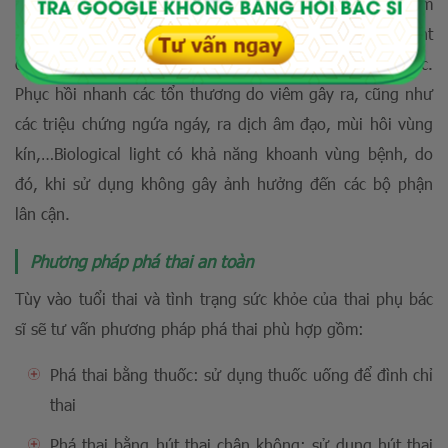
mặt viêm. Kết hợp với đặt thuốc tại chỗ. Giúp thuốc ngấm
nhanh hơn, các hoạt chất có trong thuốc và Biological light
ở nhiệt độ thích hợp sẽ kích thích tế bào tái tạo niêm mạc.
Phục hồi nhanh các tổn thương do viêm gây ra, cũng như
các triệu chứng ngứa ngáy, ra dịch âm đạo, mùi hôi vùng
kín,…Biological light có khả năng khoanh vùng bệnh, do
đó, khi sử dụng không gây ảnh hưởng đến các bộ phận
lân cận.
Phương pháp phá thai an toàn
Tùy vào tuổi thai và tình trạng sức khỏe của thai phụ bác
sĩ sẽ tư vấn phương pháp phá thai phù hợp gồm:
Phá thai bằng thuốc: sử dụng thuốc uống để đình chỉ
thai
Phá thai bằng hút thai chân không: sử dụng hút thai