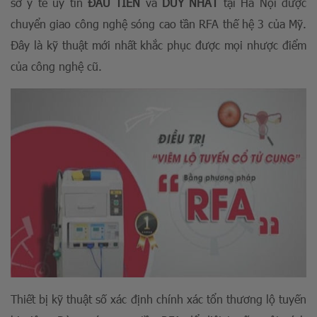
sở y tế uy tín
ĐẦU TIÊN
và
DUY NHẤT
tại Hà Nội được
chuyển giao công nghệ sóng cao tần RFA thế hệ 3 của Mỹ.
Đây là kỹ thuật mới nhất khắc phục được mọi nhược điểm
của công nghệ cũ.
Thiết bị kỹ thuật số xác định chính xác tổn thương lộ tuyến