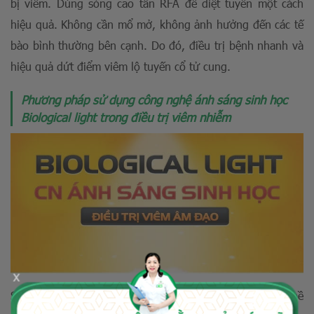
bị viêm. Dùng sóng cao tần RFA để diệt tuyến một cách
hiệu quả. Không cần mổ mở, không ảnh hưởng đến các tế
bào bình thường bên cạnh. Do đó, điều trị bệnh nhanh và
hiệu quả dứt điểm viêm lộ tuyến cổ tử cung.
Phương pháp sử dụng công nghệ ánh sáng sinh học
Biological light trong điều trị viêm nhiễm
x
Sử dụng ánh sáng sinh học giúp chiếu trực tiếp trên bề