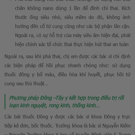
chân không nano dùng 1 lần để đình chỉ thai. Kích
thước ống siêu nhỏ, siêu mềm do đó, không ảnh
hưởng đến cổ tử cung cũng như các bộ phận lân cận.
Ngoài ra, có sự hỗ trợ của máy siêu âm hiện đại, phát
hiện chính xác tổ chức thai thực hiện hút thai an toàn
Ngoài ra, sau khi phá thai, chị em được các bác sĩ chỉ định
các biện pháp để hồi phục nhanh chóng như: sử dụng
thuốc đông y bổ máu, điều hòa khí huyết, phục hồi tử
cung sau thủ thuật…
Phương pháp Đông –Tây y kết hợp trong điều trị rối
loạn kinh nguyệt, rong kinh, thống kinh…
Các bài thuốc Đông y được các bác sĩ khoa Đông y trực
tiếp kê đơn, bốc thuốc. Trưởng khoa là bác sĩ Nguyễn Kiếm
– Nguyên Trưởng khoa Y học cổ truyền Bệnh viện E Trung