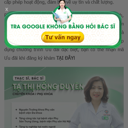
cấp phép hoạt động, đảm bảo về uy tín và chất lượng.
x
Phòng khám làm việc trong và ngoài giờ hành chính,
người bệnh hoàn toàn chủ động lựa chọn thời gian khám
từ 8 giờ đến 20 giờ 30 tất cả các ngày, kể cả ngày nghỉ và
lễ. Hiện nay, phòng khám Đa khoa Quốc tế Hà Nội đang áp
dụng chương trình Ưu đãi đặc biệt, bạn có thể nhận mã
Ưu đãi khi đăng ký khám
TẠI ĐÂY!