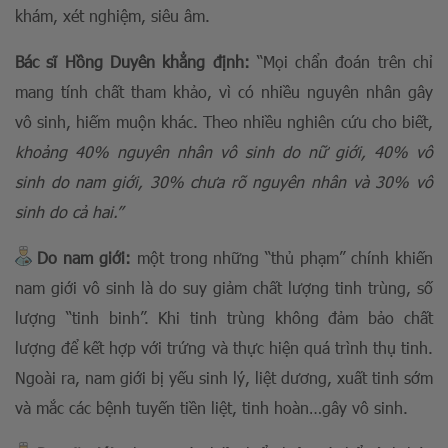
khám, xét nghiệm, siêu âm.
Bác sĩ Hồng Duyên khẳng định:
“Mọi chẩn đoán trên chỉ
mang tính chất tham khảo, vì có nhiều nguyên nhân gây
vô sinh, hiếm muộn khác. Theo nhiều nghiên cứu cho biết,
khoảng 40% nguyên nhân vô sinh do nữ giới, 40% vô
sinh do nam giới, 30% chưa rõ nguyên nhân và 30% vô
sinh do cả hai.”
Do nam giới:
một trong những “thủ phạm” chính khiến
nam giới vô sinh là do suy giảm chất lượng tinh trùng, số
lượng “tinh binh”. Khi tinh trùng không đảm bảo chất
lượng để kết hợp với trứng và thực hiện quá trình thụ tinh.
Ngoài ra, nam giới bị yếu sinh lý, liệt dương, xuất tinh sớm
và mắc các bệnh tuyến tiền liệt, tinh hoàn…gây vô sinh.