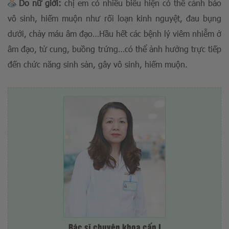
Do nữ giới:
chị em có nhiều biểu hiện có thể cảnh báo
vô sinh, hiếm muộn như rối loạn kinh nguyệt, đau bụng
dưới, chảy máu âm đạo…Hầu hết các bệnh lý viêm nhiễm ở
âm đạo, tử cung, buồng trứng…có thể ảnh hưởng trực tiếp
đến chức năng sinh sản, gây vô sinh, hiếm muộn.
Bác sĩ chuyên khoa cấp I