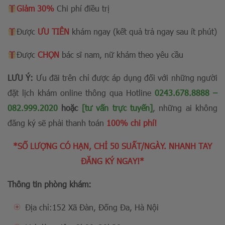
Giảm 30%
Chi phí điều trị
Được
ƯU TIÊN
khám ngay (kết quả trả ngay sau ít phút)
Được
CHỌN
bác sĩ nam, nữ khám theo yêu cầu
LƯU Ý:
Ưu đãi trên chỉ được áp dụng đối với những người
đặt lịch khám online thông qua Hotline
0243.678.8888
–
082.999.2020
hoặc
[tư vấn trực tuyến]
, những ai không
đăng ký sẽ phải thanh toán
100% chi phí!
*SỐ LƯỢNG CÓ HẠN, CHỈ 50 SUẤT/NGÀY. NHANH TAY
ĐĂNG KÝ NGAY!*
Thông tin phòng khám:
Địa chỉ:152 Xã Đàn, Đống Đa, Hà Nội