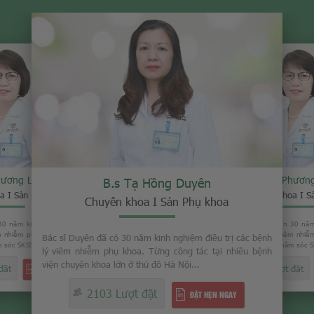
hương Loan
B.s Phươn
B.s Tạ Hồng Duyên
a I Sản Phụ khoa
Chuyên khoa I S
Chuyên khoa I Sản Phụ khoa
30 năm kinh nghiệm trong việc
Bác sĩ Loan đã có gần 30 năm
êm nhiễm phụ khoa. Từng là Phó
điều trị các bệnh lý viêm nhi
Bác sĩ Duyên đã có 30 năm kinh nghiệm điều trị các bệnh
sóc SKSS tỉnh Thái Bình...
giám đốc Trung tâm chăm sóc SK
lý viêm nhiễm phụ khoa. Từng công tác tại nhiều bệnh
viện chuyên khoa lớn ở thủ đô Hà Nội...
đặt
2008 Lượt đặt
ĐẶT HẸN NGAY
2103 Lượt đặt
ĐẶT HẸN NGAY