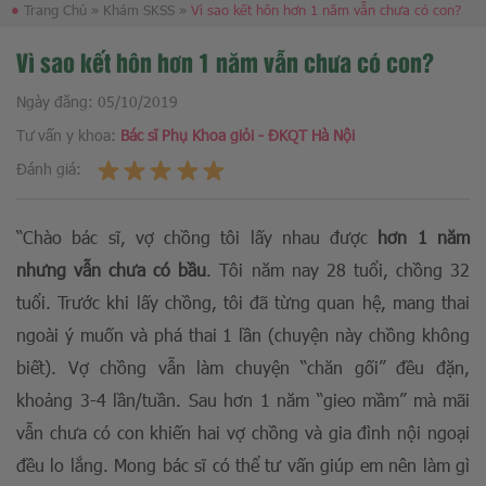
●
Trang Chủ
»
Khám SKSS
»
Vì sao kết hôn hơn 1 năm vẫn chưa có con?
Vì sao kết hôn hơn 1 năm vẫn chưa có con?
Ngày đăng:
05/10/2019
Tư vấn y khoa:
Bác sĩ Phụ Khoa giỏi - ĐKQT Hà Nội
Đánh giá:
“Chào bác sĩ, vợ chồng tôi lấy nhau được
hơn 1 năm
nhưng vẫn chưa có bầu
. Tôi năm nay 28 tuổi, chồng 32
tuổi. Trước khi lấy chồng, tôi đã từng quan hệ, mang thai
ngoài ý muốn và phá thai 1 lần (chuyện này chồng không
biết). Vợ chồng vẫn làm chuyện “chăn gối” đều đặn,
khoảng 3-4 lần/tuần. Sau hơn 1 năm “gieo mầm” mà mãi
vẫn chưa có con khiến hai vợ chồng và gia đình nội ngoại
đều lo lắng. Mong bác sĩ có thể tư vấn giúp em nên làm gì